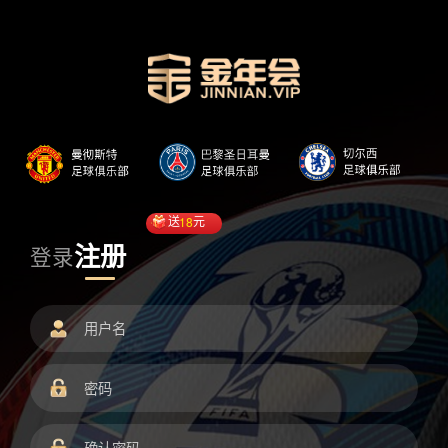
送
18
元
注册
登录