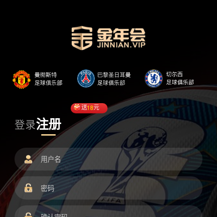
送
18
元
注册
登录