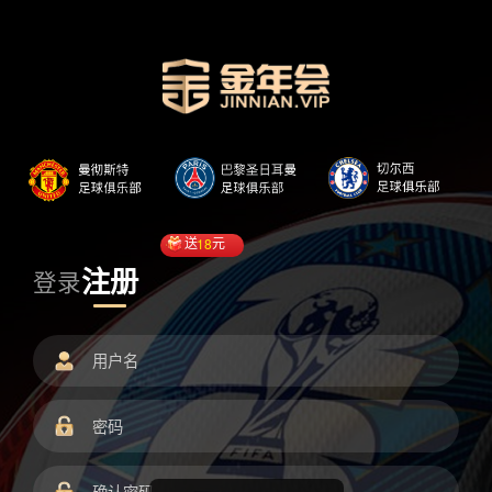
送
18
元
注册
登录